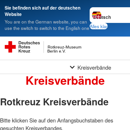
Sie befinden sich auf der deutschen
Sprache wechseln 
Website
You are on the German website, you can
Alles klar
use the switch to switch to the English one
Rotkreuz-Museum
Berlin e.V.
Kreisverbände
Kreisverbände
Rotkreuz Kreisverbände
Bitte klicken Sie auf den Anfangsbuchstaben des
gesuchten Kreisverbandes.