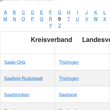
A
B
C
D
E
F
G
H
I
J
K
L
M
N
O
P
Q
R
S
T
U
V
W
X
Y
Z
Kreisverband
Landesv
Saale-Orla
Thüringen
Saalfeld-Rudolstadt
Thüringen
Saarbrücken
Saarland