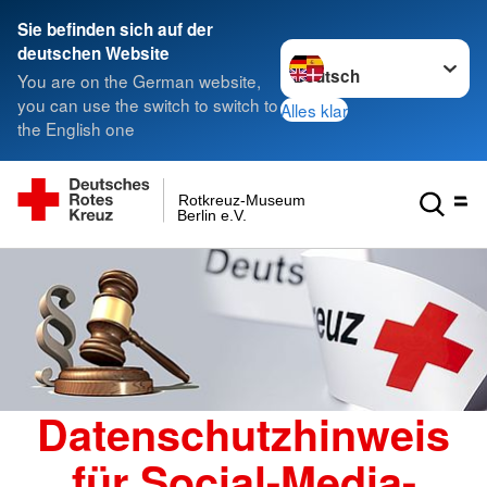
Sie befinden sich auf der
Sprache wechseln zu
deutschen Website
You are on the German website,
you can use the switch to switch to
Alles klar
the English one
Rotkreuz-Museum
Berlin e.V.
Datenschutzhinweis
für Social-Media-