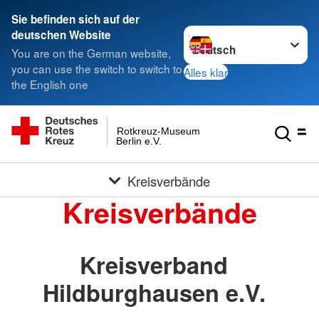
Sie befinden sich auf der
Sprache wechseln zu
deutschen Website
You are on the German website,
you can use the switch to switch to
Alles klar
the English one
Rotkreuz-Museum
Berlin e.V.
Kreisverbände
Kreisverbände
Kreisverband
Hildburghausen e.V.