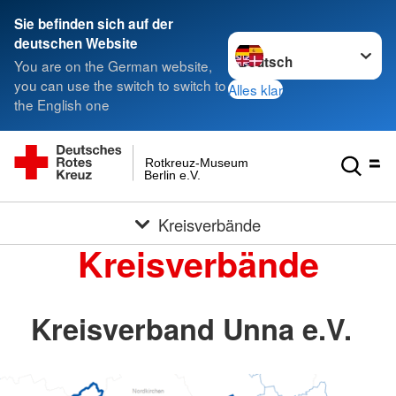
Sie befinden sich auf der
Sprache wechseln zu
deutschen Website
You are on the German website,
you can use the switch to switch to
Alles klar
the English one
Rotkreuz-Museum
Berlin e.V.
Kreisverbände
Kreisverbände
Kreisverband Unna e.V.