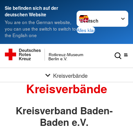
Sie befinden sich auf der
Sprache wechseln zu
deutschen Website
You are on the German website,
you can use the switch to switch to
Alles klar
the English one
Rotkreuz-Museum
Berlin e.V.
Kreisverbände
Kreisverbände
Kreisverband Baden-
Baden e.V.