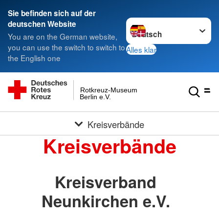
Sie befinden sich auf der
Sprache wechseln zu
deutschen Website
You are on the German website,
you can use the switch to switch to
Alles klar
the English one
Rotkreuz-Museum
Berlin e.V.
Kreisverbände
Kreisverbände
Kreisverband
Neunkirchen e.V.