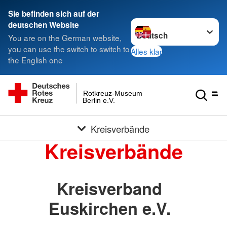
Sie befinden sich auf der
Sprache wechseln zu
deutschen Website
You are on the German website,
you can use the switch to switch to
Alles klar
the English one
Rotkreuz-Museum
Berlin e.V.
Kreisverbände
Kreisverbände
Kreisverband
Euskirchen e.V.