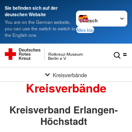
Sie befinden sich auf der
Sprache wechseln zu
deutschen Website
You are on the German website,
you can use the switch to switch to
Alles klar
the English one
Rotkreuz-Museum
Berlin e.V.
Kreisverbände
Kreisverbände
Kreisverband Erlangen-
Höchstadt