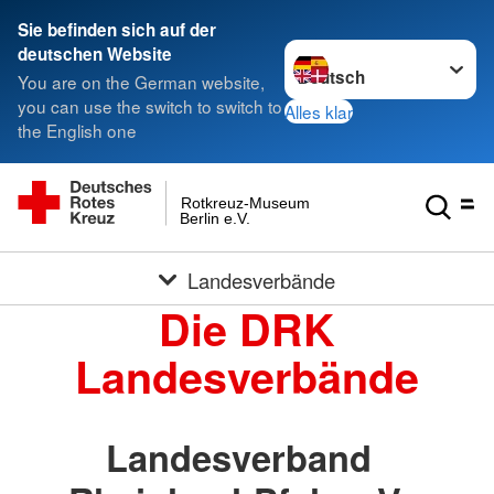
Sie befinden sich auf der
Sprache wechseln zu
deutschen Website
You are on the German website,
you can use the switch to switch to
Alles klar
the English one
Rotkreuz-Museum
Berlin e.V.
Landesverbände
Die DRK
Landesverbände
Landesverband